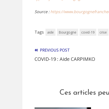
Source :
https://www.bourgognefranche
Tags
aide
Bourgogne
covid-19
crise
PREVIOUS POST
Read
COVID-19 : Aide CARPIMKO
more
articles
Ces articles pe