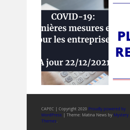
CAPEC | Copyright 2020
Proudly powered by
WordPress
|
Theme: Matina News by
Mystery
Themes
.