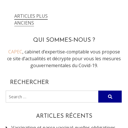
ARTICLES PLUS
Navigation
ANCIENS
des
articles
QUI SOMMES-NOUS ?
CAPEC
, cabinet d’expertise-comptable vous propose
ce site d’actualités et décrypte pour vous les mesures
gouvernementales du Covid-19.
RECHERCHER
Search
for:
ARTICLES RÉCENTS
Vaccination et passe vaccinal: quelles obligations