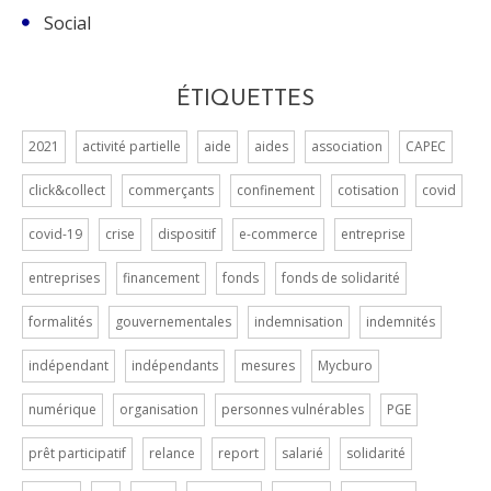
Social
ÉTIQUETTES
2021
activité partielle
aide
aides
association
CAPEC
click&collect
commerçants
confinement
cotisation
covid
covid-19
crise
dispositif
e-commerce
entreprise
entreprises
financement
fonds
fonds de solidarité
formalités
gouvernementales
indemnisation
indemnités
indépendant
indépendants
mesures
Mycburo
numérique
organisation
personnes vulnérables
PGE
prêt participatif
relance
report
salarié
solidarité